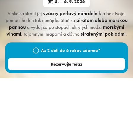
5. – 6. 9. 2026
Vlnke sa stratil jej
vzácny perlový náhrdelník
a bez tvojej
Rezervácia
pomoci ho len tak nenájde. Staň sa
pirátom alebo morskou
pannou
a vydaj sa po stopách ukrytých medzi
morskými
Prihlásiť sa
vlnami
, tajomnými mapami a dávno
stratenými pokladmi
.
Až 2 deti do 6 rokov zdarma*
Kongresy a firmy
Rezervujte teraz
Vodné radovánky pre každého