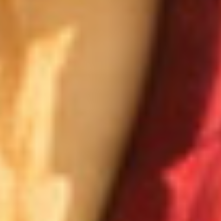
Pobyty
Zážitky pre deti
Priestory & služby
Gastronómia
Aquapark & Spa
O nás
Prihlásiť sa