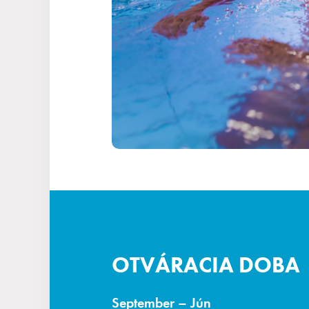
Zážitky pre deti
Priestory & služby
Gastronómia
Aquapark & Spa
O nás
OTVÁRACIA DOBA
September – Jún