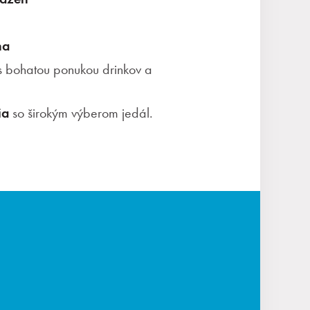
na
 bohatou ponukou drinkov a
ia
so širokým výberom jedál.