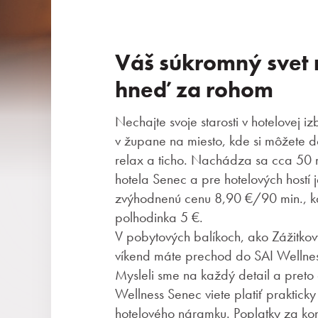
Váš súkromný svet 
hneď za rohom
Nechajte svoje starosti v hotelovej iz
v župane na miesto, kde si môžete d
relax a ticho. Nachádza sa cca 50 
hotela Senec a pre hotelových hostí j
zvýhodnenú cenu 8,90 €/90 min., k
polhodinka 5 €.
V pobytových balíkoch, ako Zážitk
víkend máte prechod do SAI Wellnes
Mysleli sme na každý detail a preto 
Wellness Senec viete platiť prakticky
hotelového náramku. Poplatky za k