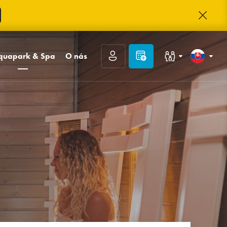
quapark & Spa
O nás
Rodiny s deťmi
Slovenčina
e
quapark
Kontakt
i wellness
O TRINITY
Kongresy a firmy
English
asáže Day Spa
TRINITY Klub
Kariéra
Deutsch
Hodnotenie hostí
Často kladené otázky
Fotogaléria
Prihlásiť sa
Registrácia
Zabudnuté heslo