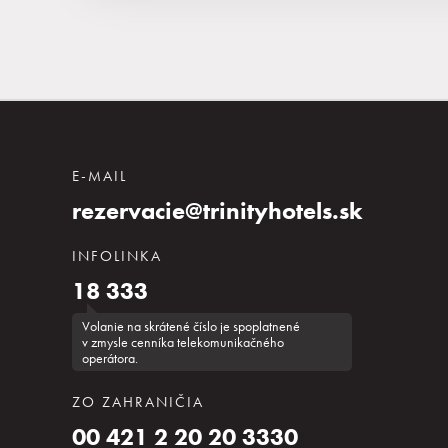
E-MAIL
rezervacie@trinityhotels.sk
INFOLINKA
18 333
Volanie na skrátené číslo je spoplatnené
v zmysle cenníka telekomunikačného
operátora.
ZO ZAHRANIČIA
00 421 2 20 20 3330