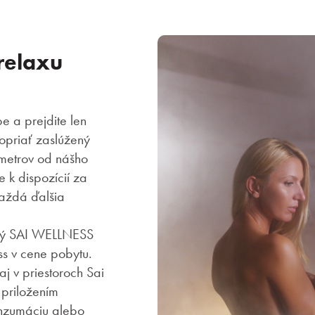
relaxu
be a prejdite len
opriať zaslúžený
metrov od nášho
e k dispozícií za
aždá ďalšia
ový SAI WELLNESS
s v cene pobytu.
aj v priestoroch Sai
 priložením
onzumáciu alebo