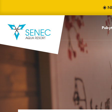
☀️ N
Poby