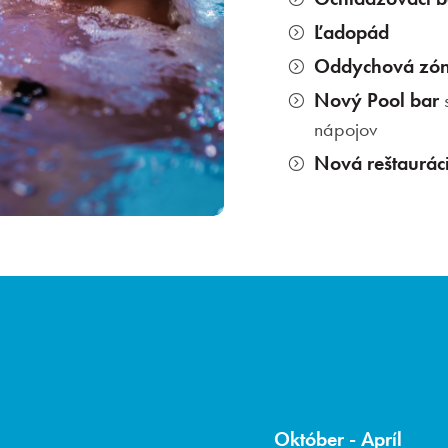
Ľadopád
Oddychová zó
Nový Pool bar
s
nápojov
Nová reštaurác
Október - Apríl