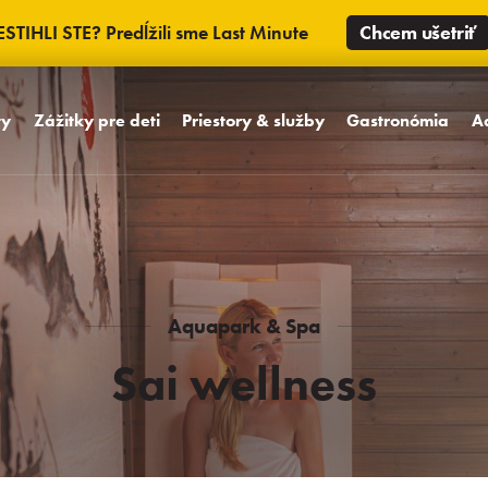
ESTIHLI STE? Predĺžili sme Last Minute
Chcem ušetriť
ty
Zážitky pre deti
Priestory & služby
Gastronómia
A
Babyfriendly koncept
Izby
Dizajnové reštauráci
A
Detský svet MiniMe
Vybavenie hotela
WCT bar a bowling
Sa
Maskoti Kamaráti z Trinity
Unikátne priestory
Oslavy a svadby
M
Detské oslavy
Areál Hotela
Pool bar
Aquapark & Spa
Aquapark
Sai wellness