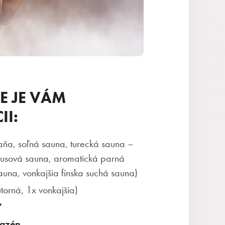
E JE VÁM
II:
ňa, soľná sauna, turecká sauna –
ová sauna, aromatická parná
auna, vonkajšia fínska suchá sauna)
torná, 1x vonkajšia)
ľ
bazén