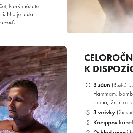
čet, ktorý môžete
ií. Nie je teda
tovosť.
CELOROČN
K DISPOZÍC
8 sáun
(Ruská ba
Hammam, bambus
sauna, 2x infra s
3 vírivky
(2x vnú
Kneippov kúpe
Ochladzovací 