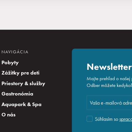
NAVIGÁCIA
Pobyty
Newsletter
Zážitky pre deti
Majte prehľad o našej
Priestory & služby
Odber môžete kedykoľv
Gastronómia
Aquapark & Spa
O nás
Súhlasím so
sprac