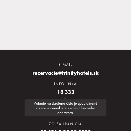
E-MAIL
rezervacie@trinityhotels.sk
INFOLINKA
18 333
Volanie na skrátené číslo je spoplatnené
v zmysle cenníka telekomunikačného
operátora.
ZO ZAHRANIČIA