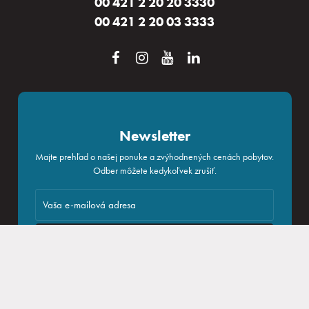
00 421 2 20 20 3330
00 421 2 20 03 3333
Rezervácia
Prihlásiť sa
Newsletter
Majte prehľad o našej ponuke a zvýhodnených cenách pobytov.
Odber môžete kedykoľvek zrušiť.
Kongresy a firmy
Odoberať
Súhlasím so
spracovaním osobných údajov