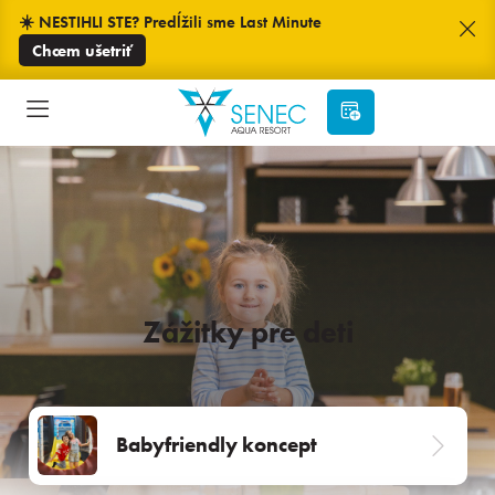
☀️ NESTIHLI STE? Predĺžili sme Last Minute
Chcem ušetriť
Zážitky pre deti
Babyfriendly koncept