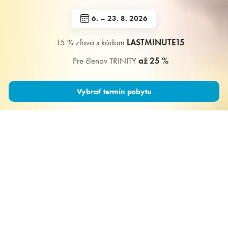
Rezervácia
6. – 23. 8. 2026
Prihlásiť sa
15 % zľava s kódom
LASTMINUTE15
Pre členov TRINITY
až 25 %
Kongresy a firmy
Vybrať termín pobytu
Vodné radovánky pre každého
Počas celého pobytu máte
neobmedzený vstup do
Aquaparku Senec
, do vonkajšieho
hotelového bazéna