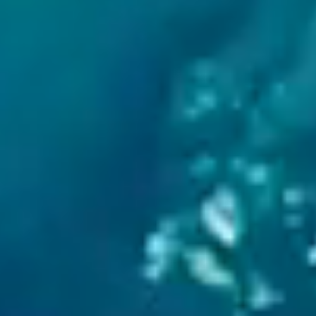
Priestory & služby
Gastronómia
Aquapark & Spa
O nás
Prihlásiť sa
Registrácia
Zabudnuté heslo