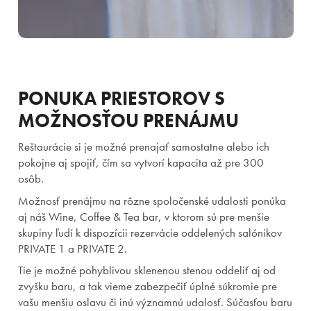
PONUKA PRIESTOROV S
MOŽNOSŤOU PRENÁJMU
Pobyty
Reštaurácie si je možné prenajať samostatne alebo ich
pokojne aj spojiť, čím sa vytvorí kapacita až pre 300
osôb.
Zážitky pre deti
Možnosť prenájmu na rôzne spoločenské udalosti ponúka
aj náš Wine, Coffee & Tea bar, v ktorom sú pre menšie
Priestory & služby
skupiny ľudí k dispozícii rezervácie oddelených salónikov
PRIVATE 1 a PRIVATE 2.
Gastronómia
Tie je možné pohyblivou sklenenou stenou oddeliť aj od
zvyšku baru, a tak vieme zabezpečiť úplné súkromie pre
Aquapark & Spa
vašu menšiu oslavu či inú významnú udalosť. Súčasťou baru