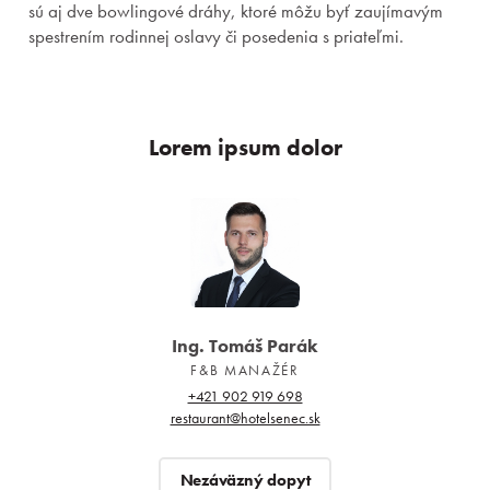
sú aj dve bowlingové dráhy, ktoré môžu byť zaujímavým
O nás
spestrením rodinnej oslavy či posedenia s priateľmi.
Prihlásiť sa
Lorem ipsum dolor
Registrácia
Zabudnuté heslo
Ing. Tomáš Parák
F&B MANAŽÉR
+421 902 919 698
restaurant@hotelsenec.sk
Nezáväzný dopyt