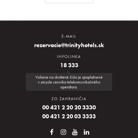
E-MAIL
rezervacie@trinityhotels.sk
INFOLINKA
18 333
Volanie na skrátené číslo je spoplatnené
v zmysle cenníka telekomunikačného
operátora.
ZO ZAHRANIČIA
00 421 2 20 20 3330
00 421 2 20 03 3333