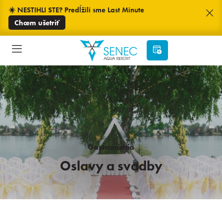
☀️ NESTIHLI STE? Predĺžili sme Last Minute
Chcem ušetriť
Gastronómia
Oslavy a svadby