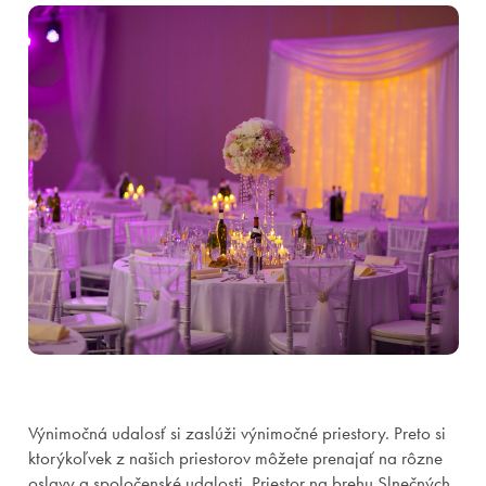
Výnimočná udalosť si zaslúži výnimočné priestory. Preto si
ktorýkoľvek z našich priestorov môžete prenajať na rôzne
oslavy a spoločenské udalosti. Priestor na brehu Slnečných