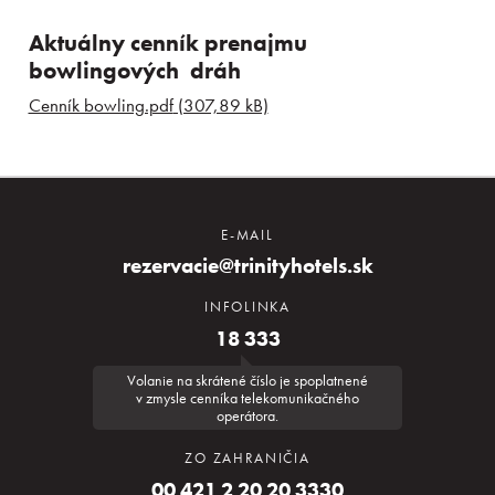
Aktuálny cenník prenajmu
bowlingových dráh
Cenník bowling.pdf
(307,89 kB)
E-MAIL
rezervacie@trinityhotels.sk
INFOLINKA
18 333
Volanie na skrátené číslo je spoplatnené
v zmysle cenníka telekomunikačného
operátora.
ZO ZAHRANIČIA
00 421 2 20 20 3330