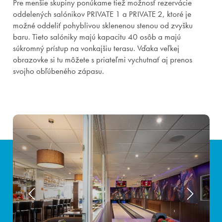
Pre menšie skupiny ponúkame tiež možnosť rezervácie
oddelených salónikov PRIVATE 1 a PRIVATE 2, ktoré je
Pobyty
možné oddeliť pohyblivou sklenenou stenou od zvyšku
baru. Tieto salóniky majú kapacitu 40 osôb a majú
Zážitky pre deti
súkromný prístup na vonkajšiu terasu. Vďaka veľkej
obrazovke si tu môžete s priateľmi vychutnať aj prenos
Priestory & služby
svojho obľúbeného zápasu.
Gastronómia
Aquapark & Spa
O nás
Prihlásiť sa
Registrácia
Zabudnuté heslo