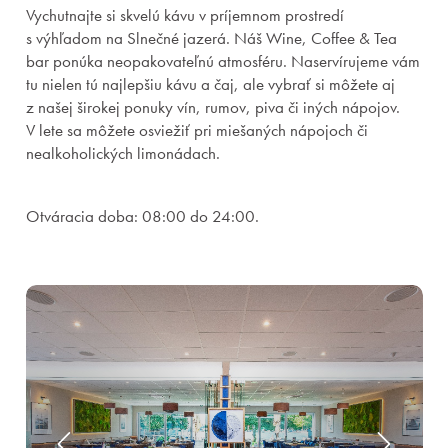
Vychutnajte si skvelú kávu v príjemnom prostredí
s výhľadom na Slnečné jazerá. Náš Wine, Coffee & Tea
bar ponúka neopakovateľnú atmosféru. Naservírujeme vám
tu nielen tú najlepšiu kávu a čaj, ale vybrať si môžete aj
z našej širokej ponuky vín, rumov, piva či iných nápojov.
V lete sa môžete osviežiť pri miešaných nápojoch či
nealkoholických limonádach.
Otváracia doba: 08:00 do 24:00.