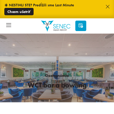
☀️ NESTIHLI STE? Predĺžili sme Last Minute
Chcem ušetriť
Gastronómia
WCT bar a bowling