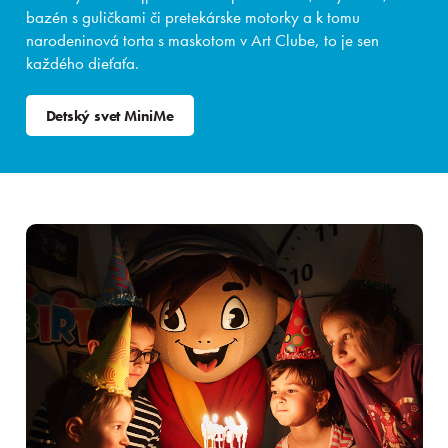
bazén s guličkami či pretekárske motorky a k tomu
narodeninová torta s maskotom v Art Clube, to je sen
každého dieťaťa.
Pobyty
Detský svet MiniMe
Zážitky pre deti
Priestory & služby
Gastronómia
Aquapark & Spa
O nás
Prihlásiť sa