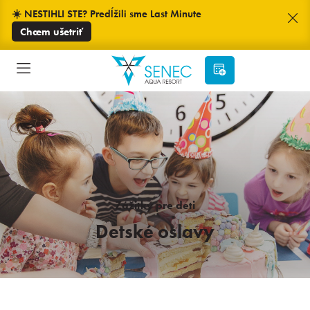
☀️ NESTIHLI STE? Predĺžili sme Last Minute
Chcem ušetriť
Zážitky pre deti
Detské oslavy