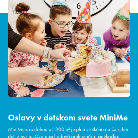
Oslavy v detskom svete MiniMe
MiniMe s rozlohou až 300m² je plné všetkého na čo si len
deti zmyslia. Dvojposchodová preliezačka, šmýkačka,