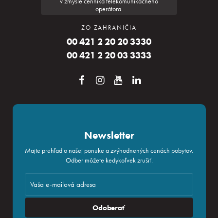
v zmysle cenníka telekomunikačného
operátora.
ZO ZAHRANIČIA
00 421 2 20 20 3330
00 421 2 20 03 3333
Newsletter
Majte prehľad o našej ponuke a zvýhodnených cenách pobytov.
Odber môžete kedykoľvek zrušiť.
Odoberať