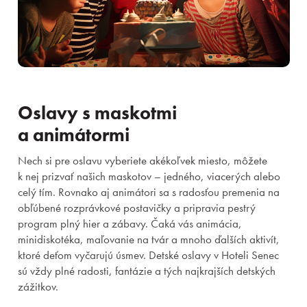
Registrácia
Zabudnuté heslo
Oslavy s maskotmi
a animátormi
Nech si pre oslavu vyberiete akékoľvek miesto, môžete
k nej prizvať našich maskotov – jedného, viacerých alebo
celý tím. Rovnako aj animátori sa s radosťou premenia na
obľúbené rozprávkové postavičky a pripravia pestrý
program plný hier a zábavy. Čaká vás animácia,
minidiskotéka, maľovanie na tvár a mnoho ďalších aktivít,
ktoré deťom vyčarujú úsmev. Detské oslavy v Hoteli Senec
sú vždy plné radosti, fantázie a tých najkrajších detských
zážitkov.