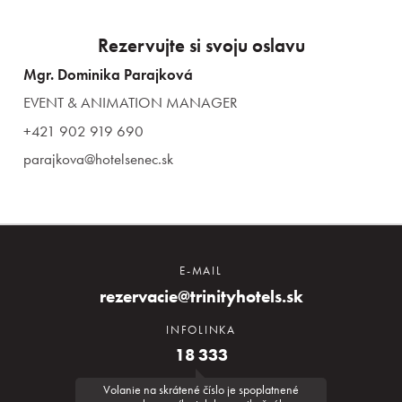
Rezervujte si svoju oslavu
Mgr. Dominika Parajková
EVENT & ANIMATION MANAGER
+421 902 919 690
parajkova@hotelsenec.sk
E-MAIL
rezervacie@trinityhotels.sk
INFOLINKA
18 333
Volanie na skrátené číslo je spoplatnené