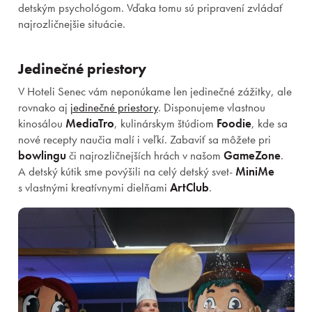
detským psychológom. Vďaka tomu sú pripravení zvládať
najrozličnejšie situácie.
Jedinečné priestory
V Hoteli Senec vám neponúkame len jedinečné zážitky, ale
rovnako aj
jedinečné priestory
. Disponujeme vlastnou
kinosálou
MediaTro
, kulinárskym štúdiom
Foodie
, kde sa
nové recepty naučia malí i veľkí. Zabaviť sa môžete pri
bowlingu
či najrozličnejších hrách v našom
GameZone
.
A detský kútik sme povýšili na celý detský svet-
MiniMe
s vlastnými kreatívnymi dielňami
ArtClub
.