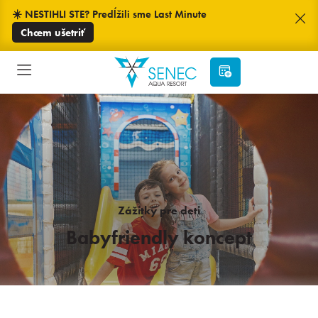
☀️ NESTIHLI STE? Predĺžili sme Last Minute
Chcem ušetriť
Zážitky pre deti
Babyfriendly koncept