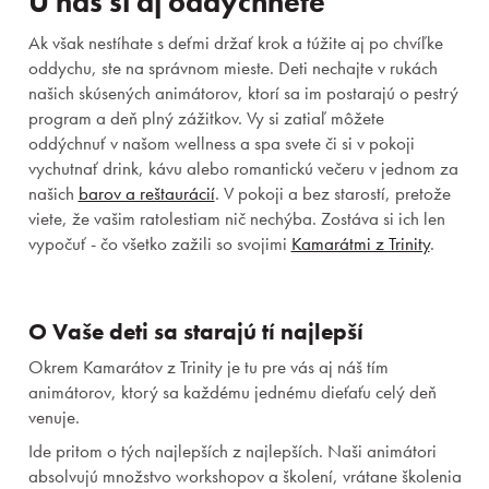
U nás si aj oddýchnete
Ak však nestíhate s deťmi držať krok a túžite aj po chvíľke
oddychu, ste na správnom mieste. Deti nechajte v rukách
našich skúsených animátorov, ktorí sa im postarajú o pestrý
program a deň plný zážitkov. Vy si zatiaľ môžete
oddýchnuť v našom wellness a spa svete či si v pokoji
vychutnať drink, kávu alebo romantickú večeru v jednom za
našich
barov a reštaurácií
. V pokoji a bez starostí, pretože
viete, že vašim ratolestiam nič nechýba. Zostáva si ich len
vypočuť - čo všetko zažili so svojimi
Kamarátmi z Trinity
.
O Vaše deti sa starajú tí najlepší
Okrem Kamarátov z Trinity je tu pre vás aj náš tím
animátorov, ktorý sa každému jednému dieťaťu celý deň
venuje.
Ide pritom o tých najlepších z najlepších. Naši animátori
absolvujú množstvo workshopov a školení, vrátane školenia