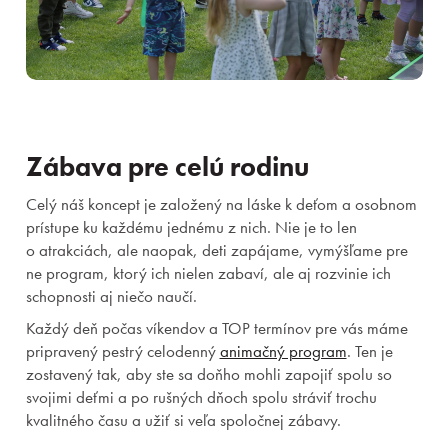
Zábava pre celú rodinu
Celý náš koncept je založený na láske k deťom a osobnom
prístupe ku každému jednému z nich. Nie je to len
o atrakciách, ale naopak, deti zapájame, vymýšľame pre
ne program, ktorý ich nielen zabaví, ale aj rozvinie ich
schopnosti aj niečo naučí.
Každý deň počas víkendov a TOP termínov pre vás máme
pripravený pestrý celodenný
animačný program
. Ten je
zostavený tak, aby ste sa doňho mohli zapojiť spolu so
svojimi deťmi a po rušných dňoch spolu stráviť trochu
kvalitného času a užiť si veľa spoločnej zábavy.