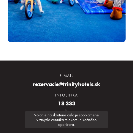
E-MAIL
rezervacie@trinityhotels.sk
INFOLINKA
18 333
Volanie na skrátené číslo je spoplatnené
v zmysle cenníka telekomunikačného
operátora.