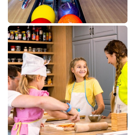
Pobyty
Zážitky pre deti
Priestory & služby
Gastronómia
Aquapark & Spa
O nás
Prihlásiť sa
Registrácia
Zabudnuté heslo