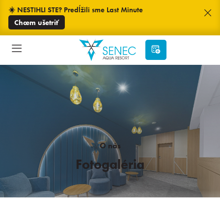
☀️ NESTIHLI STE? Predĺžili sme Last Minute
Chcem ušetriť
O nás
Fotogaléria