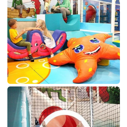
Pobyty
Zážitky pre deti
Priestory & služby
Gastronómia