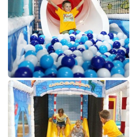
Aquapark & Spa
O nás
Prihlásiť sa
Registrácia
Zabudnuté heslo