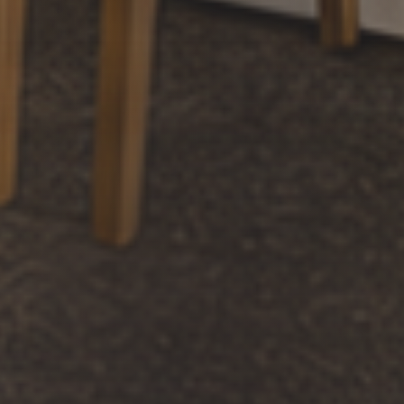
Kongresy
Eventy a teambuildingy
Priestory & služby
Gastronómia
Aquapark & Spa
O nás