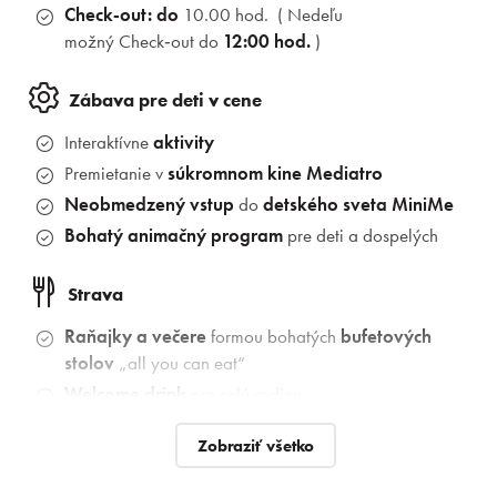
Check‑out:
do
10.00 hod. ( Nedeľu
možný Check‑out do
12:00 hod.
)
Zábava pre deti v cene
Interaktívne
aktivity
Premietanie v
súkromnom kine Mediatro
Neobmedzený vstup
do
detského sveta MiniMe
Bohatý animačný program
pre deti a dospelých
Strava
Raňajky a večere
formou
bohatých
bufetových
stolov
„all you can eat“
Welcome drink
pre celú rodinu
Zobraziť všetko
Wellness a relax
Neobmedzený vstup
do
Aquaparku Senec
(aj