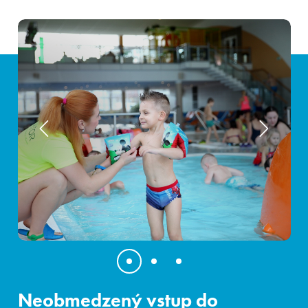
počas odchodového dňa)
Ďalšie služby v cene balíka
Bezplatné
parkovanie
Kvalitné
Wifi pripojenie
Neobmedzený vstup do