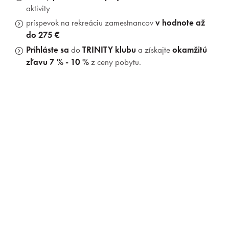
aktivity
Priestory & služby
príspevok na rekreáciu zamestnancov
v hodnote až
do 275 €
Gastronómia
Prihláste sa
do
TRINITY klubu
a získajte
okamžitú
zľavu 7 % - 10 %
z ceny pobytu.
Aquapark & Spa
O nás
Prihlásiť sa
Registrácia
Zabudnuté heslo