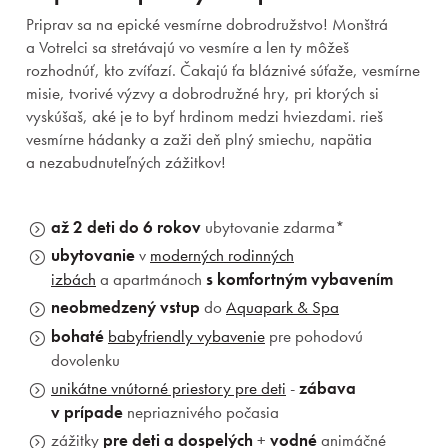
Priprav sa na epické vesmírne dobrodružstvo! Monštrá
a Votrelci sa stretávajú vo vesmíre a len ty môžeš
rozhodnúť, kto zvíťazí. Čakajú ťa bláznivé súťaže, vesmírne
misie, tvorivé výzvy a dobrodružné hry, pri ktorých si
vyskúšaš, aké je to byť hrdinom medzi hviezdami. rieš
vesmírne hádanky a zaži deň plný smiechu, napätia
a nezabudnuteľných zážitkov!
až 2 deti do 6 rokov
ubytovanie zdarma*
ubytovanie
v
moderných rodinných
izbách
a apartmánoch
s komfortným vybavením
neobmedzený vstup
do
Aquapark & Spa
bohaté
babyfriendly vybavenie
pre pohodovú
dovolenku
Pobyty
unikátne vnútorné priestory pre deti
-
zábava
v prípade
nepriaznivého počasia
Zážitky pre deti
zážitky
pre deti a dospelých
+
vodné
animáčné