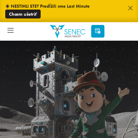
☀️ NESTIHLI STE? Predĺžili sme Last Minute
Chcem ušetriť