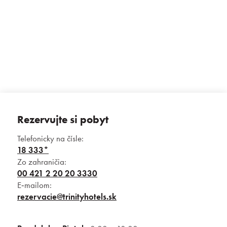
+ 9 fotek
Rezervujte si pobyt
Telefonicky na čísle:
18 333*
Zo zahraničia:
00 421 2 20 20 3330
E‑mailom:
rezervacie@trinityhotels.sk