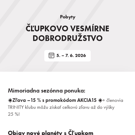
Pobyty
ČĽUPKOVO VESMÍRNE
DOBRODRUŽSTVO
5. – 7. 6. 2026
Mimoriadna sezónna ponuka
:
☀️Zľava –15 % s promokódom AKCIA15 ☀️
+
členovia
TRINITY klubu môžu získať celkovú zľavu až do výšky
25 %!
Objav nové planéty s Čľupkom