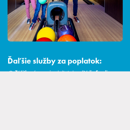
Rezervácia
Prihlásiť sa
Kongresy a firmy
Ďaľšie služby za poplatok:
Zážitkové varenie
v kulinárskom
štúdiu Foodie
Bowling
– k dispozícií
2 moderné dráhy
Play-Station
5
Gamezone
s ponukou air hockey, stolného futbalu
Široká
ponuka masáží
a ošetrení v modernom
4
Elements Day Spa