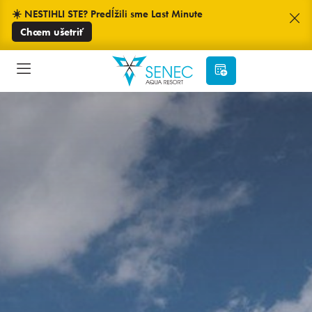
☀️ NESTIHLI STE? Predĺžili sme Last Minute
Chcem ušetriť