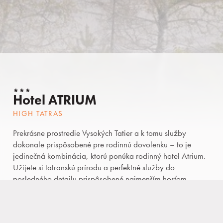
Rezervácia
***
Hotel ATRIUM
Prihlásiť sa
HIGH TATRAS
Prekrásne prostredie Vysokých Tatier a k tomu služby
dokonale prispôsobené pre rodinnú dovolenku – to je
Kongresy a firmy
jedinečná kombinácia, ktorú ponúka rodinný hotel Atrium.
Užijete si tatranskú prírodu a perfektné služby do
posledného detailu prispôsobené najmenším hosťom.
Web hotela