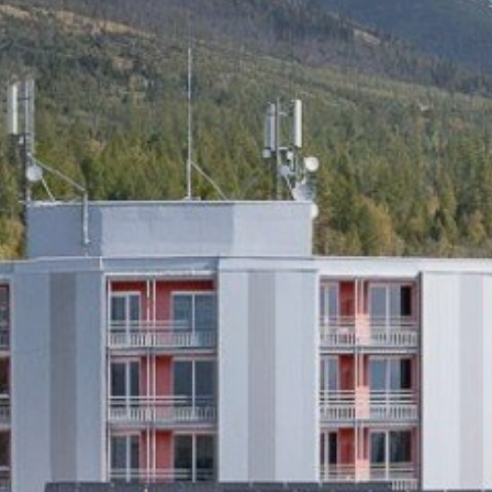
Pobyty
Zážitky pre deti
Priestory & služby
Gastronómia
Aquapark & Spa