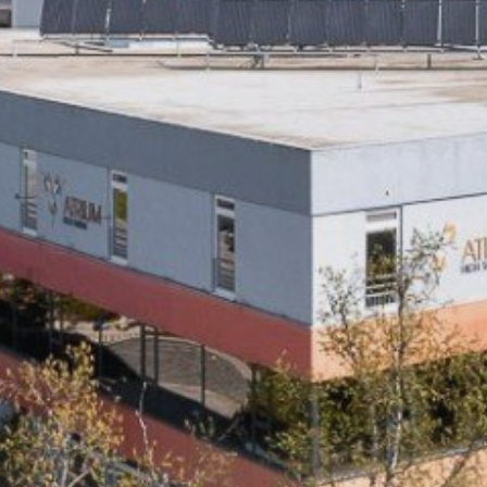
O nás
Prihlásiť sa
Registrácia
Zabudnuté heslo