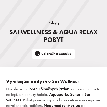
Pobyty
SAI WELLNESS & AQUA RELAX
POBYT
Celoročná ponuka
Vynikajúci oddych v Sai Wellness
Dovolenka na
brehu Slnečných jazier
, ktorá kombinuje to
najlepšie z ponuky hotela,
Aquaparku Senec
a
Sai
wellness
. Pobyt prinesie kopu zábavy deťom a načerpanie
novej energie rodičom.
Neobmedzený vstup
do