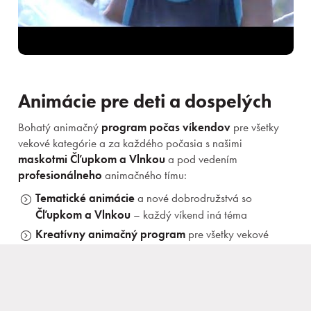
Animácie pre deti a dospelých
Rezervácia
Bohatý animačný
program počas víkendov
pre všetky
Prihlásiť sa
vekové kategórie a za každého počasia s našimi
maskotmi Čľupkom a Vlnkou
a pod vedením
profesionálneho
animačného tímu:
Tematické animácie
a nové dobrodružstvá so
Kongresy a firmy
Čľupkom a Vlnkou
– každý víkend iná téma
Kreatívny animačný program
pre všetky vekové
kategórie za každého počasia
Privítanie, rozcvička, súťaže
alebo večera
s obľúbeným maskotom
Minidisko s Kamarátmi
z TRINITY