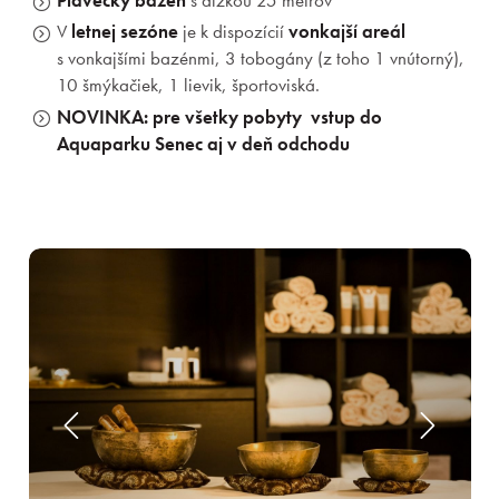
Plavecký bazén
s dĺžkou 25 metrov
V
letnej sezóne
je k dispozícií
vonkajší areál
s vonkajšími bazénmi, 3 tobogány (z toho 1 vnútorný),
10 šmýkačiek, 1 lievik, športoviská.
NOVINKA: pre všetky pobyty vstup do
Aquaparku Senec aj v deň odchodu