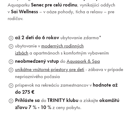
Aquaparku
Senec pre celú rodinu
, vynikajúci oddych
v
Sai Wellness
– v oáze pohody, ticha a relaxu – pre
rodičov.
až 2 deti do 6 rokov
ubytovanie zdarma*
ubytovanie v
moderných rodinných
izbách
a apartmánoch s
komfortným vybavením
neobmedzený vstup
do
Aquapark & Spa
unikátne vnútorné priestory pre deti
- zábava v prípade
nepriaznivého počasia
príspevok na rekreáciu zamestnancov v
hodnote až
do 275 €
Prihláste sa
do
TRINITY klubu
a získajte
okamžitú
zľavu 7 % - 10 %
z ceny pobytu.
Pobyty