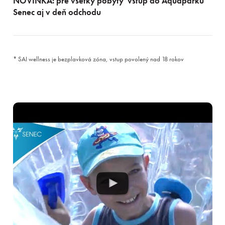
NOVINKA: pre všetky pobyty vstup do Aquaparku
Senec aj v deň odchodu
* SAI wellness je bezplavková zóna, vstup povolený nad 18 rokov