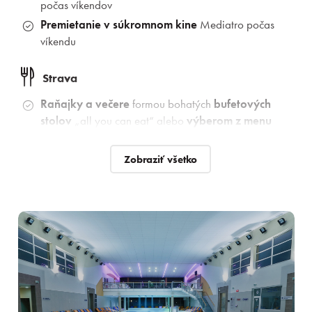
počas víkendov
Premietanie v súkromnom kine
Mediatro počas
víkendu
Strava
Raňajky a večere
formou bohatých
bufetových
stolov
„all you can eat“ alebo
výberom z menu
Welcome drink
pre celú rodinu
Zobraziť všetko
Wellness a relax
Neobmedzený vstup
do
Aquaparku
Senec a
SAI
Wellness
Ďalšie služby v cene balíka
Bezplatné
parkovanie
Kvalitné
Wifi pripojenie