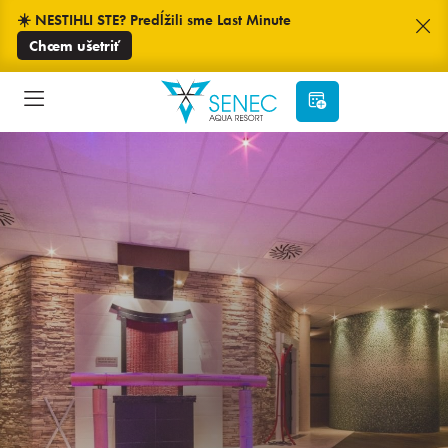
☀️ NESTIHLI STE? Predĺžili sme Last Minute
Chcem ušetriť