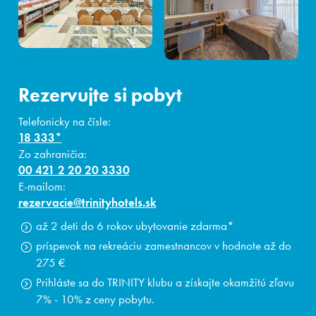
Rezervujte si pobyt
Telefonicky na čísle:
18 333*
Zo zahraničia:
00 421 2 20 20 3330
E-mailom:
rezervacie@trinityhotels.sk
až 2 deti do 6 rokov ubytovanie zdarma*
príspevok na rekreáciu zamestnancov v hodnote až do
275 €
Prihláste sa do TRINITY klubu a získajte okamžitú zľavu
7% - 10% z ceny pobytu.