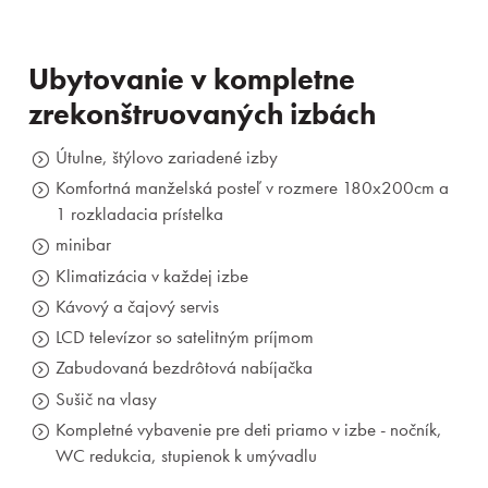
Prihlásiť sa
Ubytovanie v kompletne
Registrácia
Zabudnuté heslo
zrekonštruovaných izbách
Útulne, štýlovo zariadené izby
Komfortná manželská posteľ v rozmere 180x200cm a
1 rozkladacia prístelka
minibar
Klimatizácia v každej izbe
Kávový a čajový servis
LCD televízor so satelitným príjmom
Zabudovaná bezdrôtová nabíjačka
Sušič na vlasy
Kompletné vybavenie pre deti priamo v izbe - nočník,
WC redukcia, stupienok k umývadlu