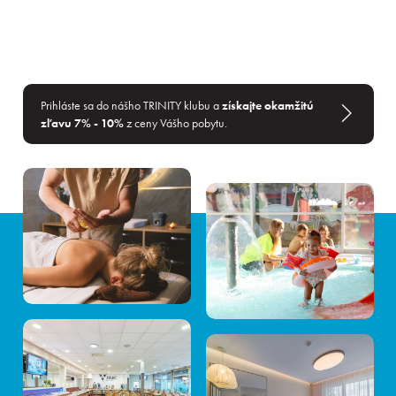
Prihláste sa do nášho TRINITY klubu a
získajte okamžitú
zľavu 7% - 10%
z ceny Vášho pobytu.