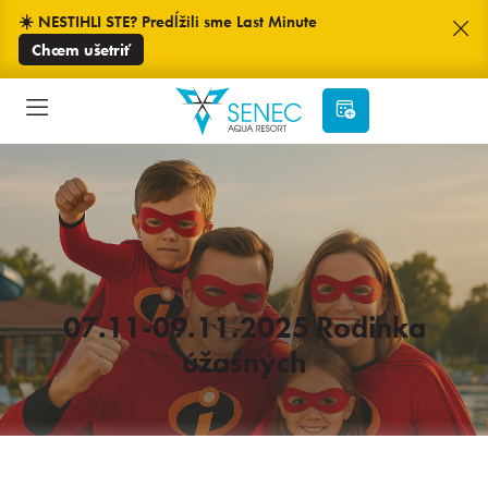
☀️ NESTIHLI STE? Predĺžili sme Last Minute
Chcem ušetriť
07.11-09.11.2025 Rodinka
úžasných