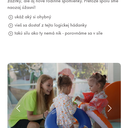
zážitky, ale aj nové rodinné spomienky. Pretože spolu sme
naozaj úžasní!
ukáž aký si ohybný
vieš sa dostať z tejto logickej hádanky
takú silu ako ty nemá nik - porovnáme sa v sile