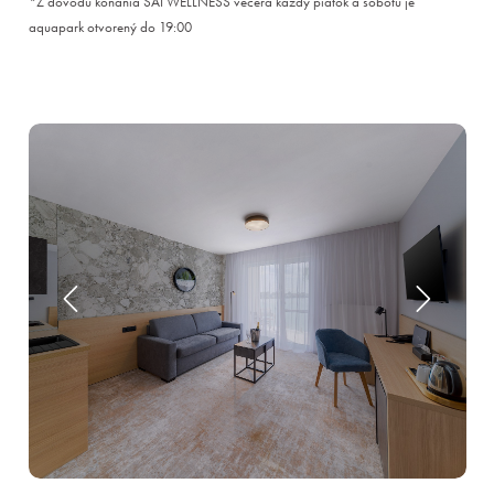
*Z dôvodu konania SAI WELLNESS večera každý piatok a sobotu je
aquapark otvorený do 19:00
Pobyty
Zážitky pre deti
Priestory & služby
Gastronómia
Aquapark & Spa
O nás