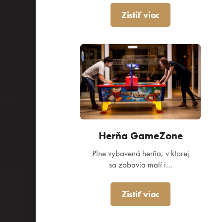
Kongresy
Zistiť viac
Eventy a teambuildingy
Priestory & služby
Gastronómia
Aquapark & Spa
Herňa GameZone
Plne vybavená herňa, v ktorej
sa zabavia malí i…
O nás
Zistiť viac