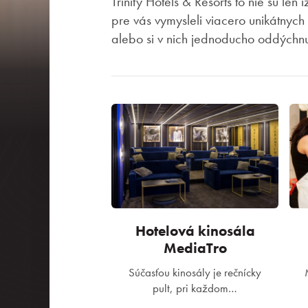
Trinity Hotels & Resorts to nie sú le
pre vás vymysleli viacero unikátnych
alebo si v nich jednoducho oddýchnu
Hotelová kinosála
MediaTro
Súčasťou kinosály je rečnícky
pult, pri každom…