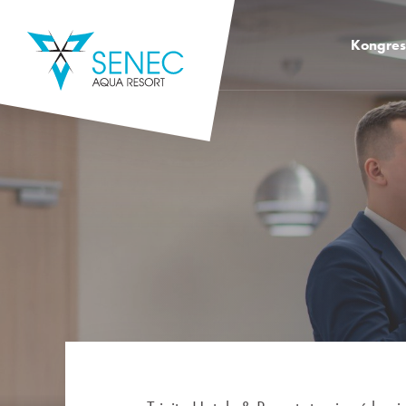
Kongre
Kongreso
Kongreso
Kongreso
Kongres 
Kongres 
Školiace 