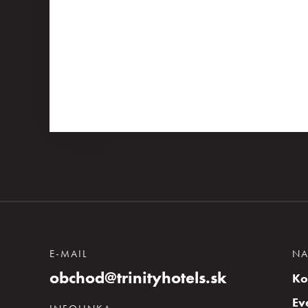
E-MAIL
NA
obchod@trinityhotels.sk
Ko
Ev