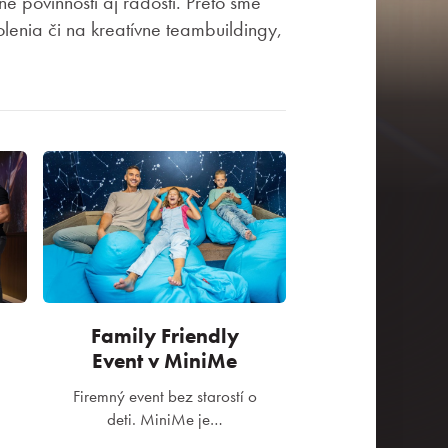
né povinnosti aj radosti. Preto sme
olenia či na kreatívne teambuildingy,
Family Friendly
Event v MiniMe
Firemný event bez starostí o
deti. MiniMe je…