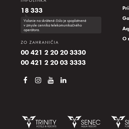
INFOLINKA
Pr
18 333
Ga
Volanie na skrátené číslo je spoplatnené
v zmysle cenníka telekomunikačného
Aq
operátora.
O 
ZO ZAHRANIČIA
00 421 2 20 20 3330
00 421 2 20 03 3333
Nezáväzný dopyt