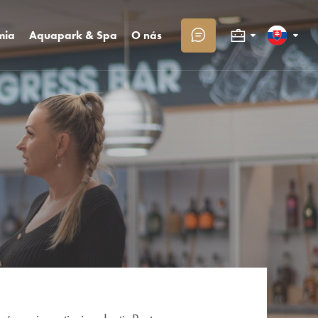
mia
Aquapark & Spa
O nás
Kongresy a firmy
Slovenčina
eštaurácie
Aquapark
Kontakt
bowling
Sai wellness
O Trinity
Rodiny s deťmi
English
vadby
Masáže Day Spa
Trinity klub
Fotogaléria
Deutsch
Kariéra