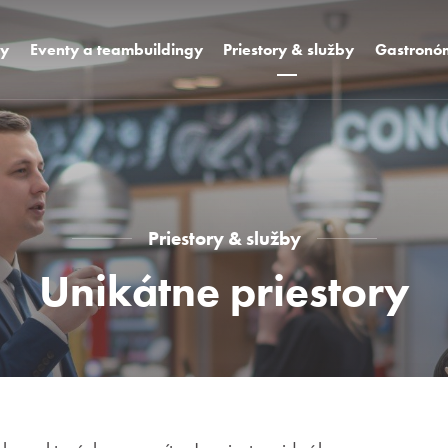
sy
Eventy a teambuildingy
Priestory & služby
Gastronó
vá sála K2 + K3
Izby
Dizajnové r
vá sála K4
Vybavenie hotela
WCT bar a 
vá sála K1
Unikátne priestory
Oslavy a s
Mediatro
Areál Hotela
Pool bar
Priestory & služby
Foodie
miestnosti
Unikátne priestory