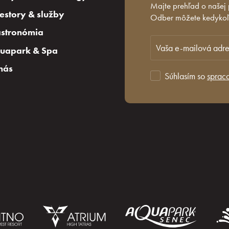
Majte prehľad o našej
iestory & služby
Odber môžete kedykoľv
stronómia
uapark & Spa
nás
Súhlasím so
sprac