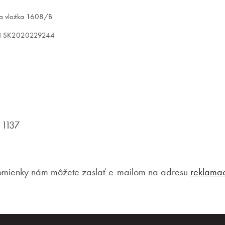
 Sa vložka 1608/B
PH SK2020229244
 1137
pomienky nám môžete zaslať e-mailom na adresu
reklamaci