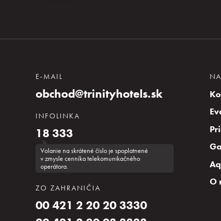
E-MAIL
NA
obchod@trinityhotels.sk
Ko
Ev
INFOLINKA
Pr
18 333
Ga
Volanie na skrátené číslo je spoplatnené
v zmysle cenníka telekomunikačného
Aq
operátora.
O 
ZO ZAHRANIČIA
00 421 2 20 20 3330