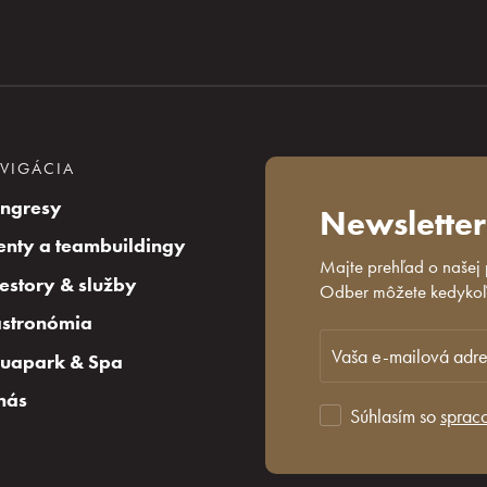
VIGÁCIA
ngresy
Newsletter
enty a teambuildingy
Majte prehľad o našej
iestory & služby
Odber môžete kedykoľv
stronómia
uapark & Spa
nás
Súhlasím so
sprac