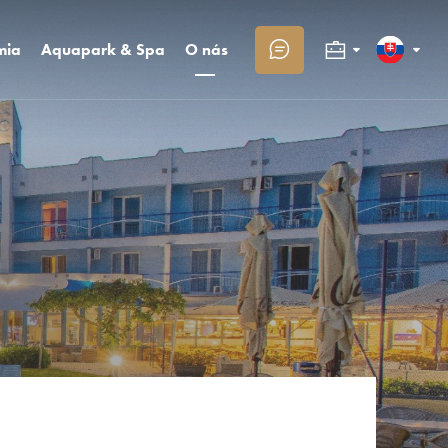
mia
Aquapark & Spa
O nás
Kongresy a firmy
Slovenčina
eštaurácie
Aquapark
Kontakt
bowling
Sai wellness
O Trinity
Rodiny s deťmi
English
vadby
Masáže Day Spa
Trinity klub
Fotogaléria
Deutsch
Kariéra