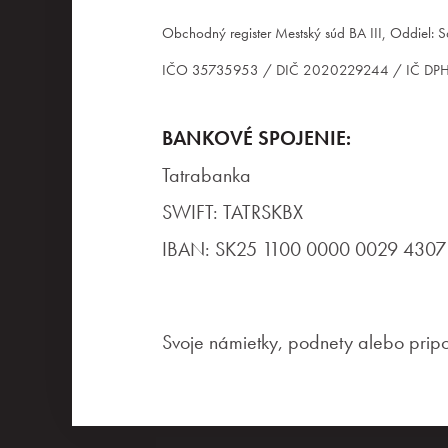
Obchodný register Mestský súd BA III, Oddiel:
IČO 35735953 / DIČ 2020229244 / IČ D
BANKOVÉ SPOJENIE:
Tatrabanka
SWIFT: TATRSKBX
IBAN: SK25 1100 0000 0029 4307
Svoje námietky, podnety alebo pri