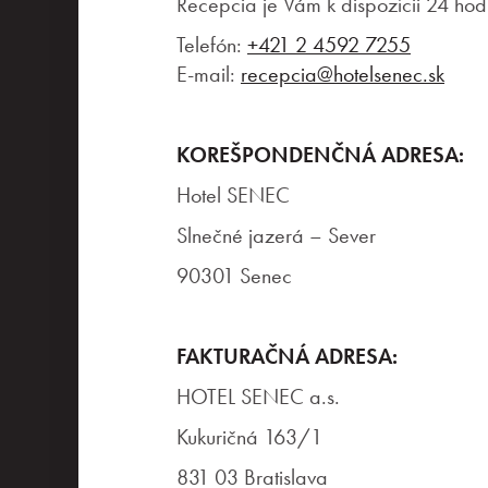
Recepcia je Vám k dispozícii 24 hod
Eventy a teambuildingy
Telefón:
+421 2 4592 7255
E-mail:
recepcia@hotelsenec.sk
Priestory & služby
KOREŠPONDENČNÁ ADRESA:
Gastronómia
Hotel SENEC
Slnečné jazerá – Sever
Aquapark & Spa
90301 Senec
O nás
FAKTURAČNÁ ADRESA:
HOTEL SENEC a.s.
Kukuričná 163/1
831 03 Bratislava