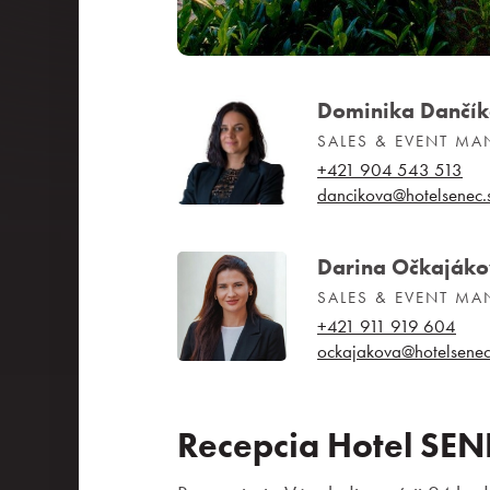
Dominika Dančí
SALES & EVENT M
+421 904 543 513
dancikova@hotelsenec.
Darina Očkaják
SALES & EVENT M
+421 911 919 604
ockajakova@hotelsenec
Recepcia Hotel SEN
Kongresy