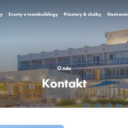
sy
Eventy a teambuildingy
Priestory & služby
Gastronó
vá sála K2 + K3
Izby
Dizajnové r
vá sála K4
Vybavenie hotela
WCT bar a 
vá sála K1
Unikátne priestory
Oslavy a s
Mediatro
Areál Hotela
Pool bar
O nás
Foodie
miestnosti
Kontakt