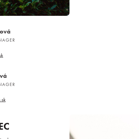
ková
ANAGER
sk
ová
ANAGER
.sk
EC