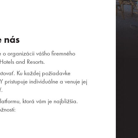
e nás
te o organizácii vášho firemného
Hotels and Resorts.
ktovať. Ku každej požiadavke
 pristupuje individuálne a venuje jej
ť.
latformu, ktorá vám je najbližšia.
žností: