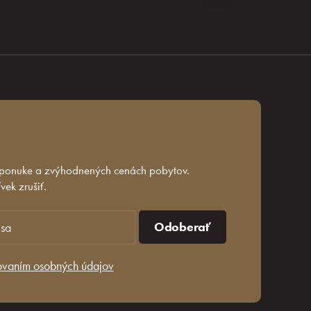
 ponuke a zvýhodnených cenách pobytov.
ek zrušiť.
Odoberať
ovaním osobných údajov