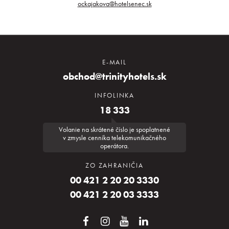
ockajakova@hotelsenec.sk
E-MAIL
obchod@trinityhotels.sk
INFOLINKA
18 333
Volanie na skrátené číslo je spoplatnené
v zmysle cenníka telekomunikačného
operátora.
ZO ZAHRANIČIA
00 421 2 20 20 3330
00 421 2 20 03 3333