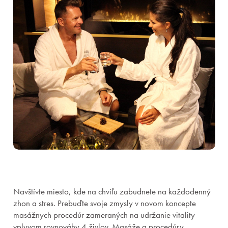
Kongresy
Navštívte miesto, kde na chvíľu zabudnete na každodenný
zhon a stres. Prebuďte svoje zmysly v novom koncepte
Eventy a teambuildingy
masážnych procedúr zameraných na udržanie vitality
vplyvom rovnováhy 4 živlov. Masáže a procedúry