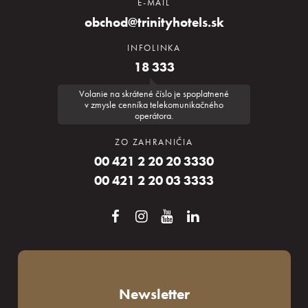
E-MAIL
obchod@trinityhotels.sk
INFOLINKA
18 333
Volanie na skrátené číslo je spoplatnené
v zmysle cenníka telekomunikačného
operátora.
ZO ZAHRANIČIA
00 421 2 20 20 3330
00 421 2 20 03 3333
Newsletter