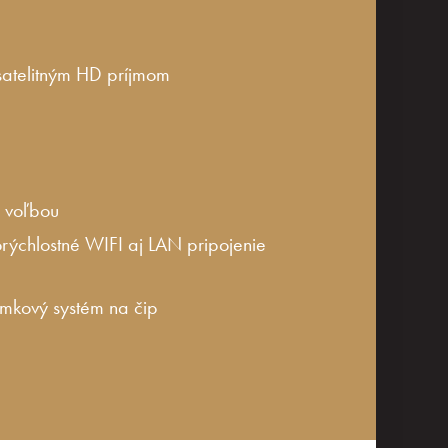
 satelitným HD príjmom
u voľbou
rýchlostné WIFI aj LAN pripojenie
mkový systém na čip