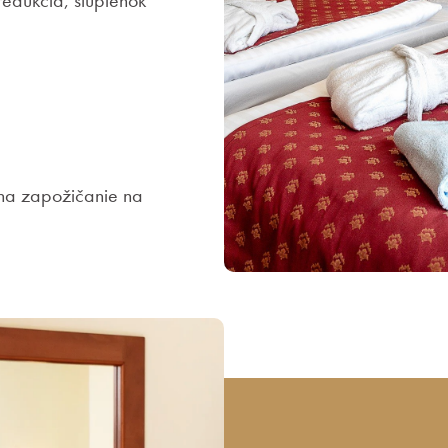
redukcia, stupienok
 na zapožičanie na