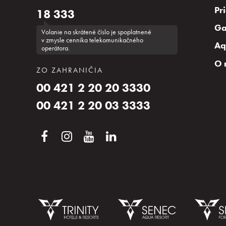
Pr
18 333
Ga
Volanie na skrátené číslo je spoplatnené
v zmysle cenníka telekomunikačného
Aq
operátora.
O 
ZO ZAHRANIČIA
00 421 2 20 20 3330
00 421 2 20 03 3333