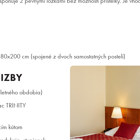
sponuje 2 pevnými lôžkami bez možnosti prístelky. Je vh
180x200 cm (spojené z dvoch samostatných postelí)
 IZBY
s letného obdobia)
ac TRINITY
cím kútom