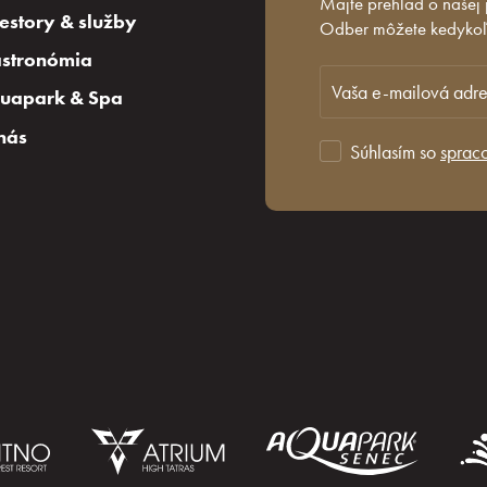
Majte prehľad o našej
iestory & služby
Odber môžete kedykoľv
stronómia
uapark & Spa
nás
Súhlasím so
sprac