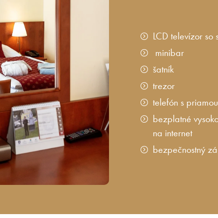
LCD televízor so
minibar
šatník
trezor
telefón s priamo
bezplatné vysoko
na internet
bezpečnostný zá