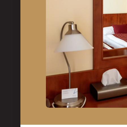
Kongresy
Eventy a teambuildingy
Priestory & služby
Gastronómia
Aquapark & Spa
O nás