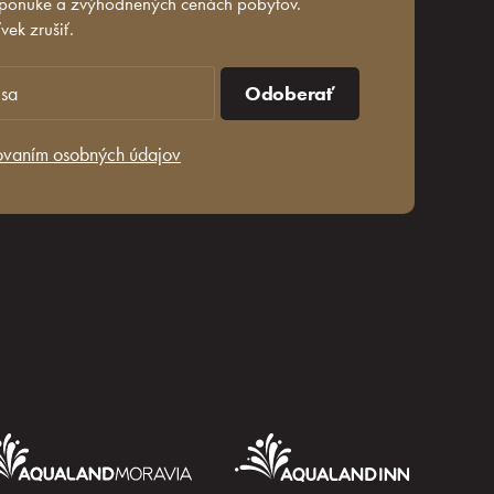
 ponuke a zvýhodnených cenách pobytov.
ek zrušiť.
Odoberať
ovaním osobných údajov