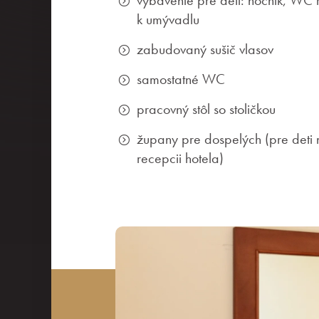
vybavenie pre deti: nočník, WC 
k umývadlu
zabudovaný sušič vlasov
samostatné WC
pracovný stôl so stoličkou
župany pre dospelých (pre deti
recepcii hotela)