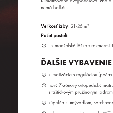
Klimatizovaná dvojposteľová izba di
nemá balkón.
Veľkosť izby:
21-26 m²
Počet postelí:
1x manželské lôžko s rozmermi 
ĎALŠIE VYBAVENIE
klimatizácia s reguláciou (poča
nový 7-zónový ortopedický matr
s taštičkovým pružinovým jadrom
kúpeľňa s umývadlom, sprchova