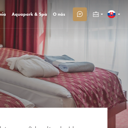
mia
Aquapark & Spa
O nás
Kongresy a firmy
Slovenčina
eštaurácie
Aquapark
Kontakt
bowling
Sai wellness
O Trinity
Rodiny s deťmi
English
vadby
Masáže Day Spa
Trinity klub
Fotogaléria
Deutsch
Kariéra