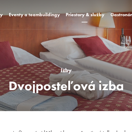
sy
Eventy a teambuildingy
Priestory & služby
Gastronó
vá sála K2 + K3
Izby
Dizajnové r
vá sála K4
Vybavenie hotela
WCT bar a 
vá sála K1
Unikátne priestory
Oslavy a s
Mediatro
Areál Hotela
Pool bar
Izby
Foodie
miestnosti
Dvojposteľová izba