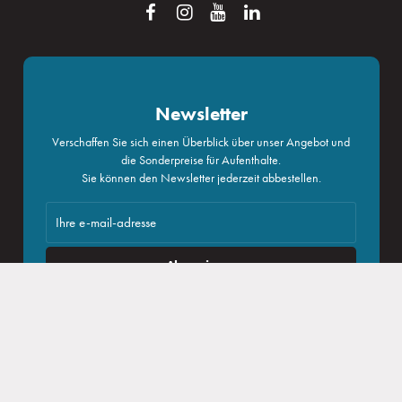
Reservierung
Newsletter
Anmelden
Verschaffen Sie sich einen Überblick über unser Angebot und
die Sonderpreise für Aufenthalte.
Sie können den Newsletter jederzeit abbestellen.
Kongresse und unternehmen
Abonnieren
Ich stimme zu, dass
verarbeitung personenbezogener daten