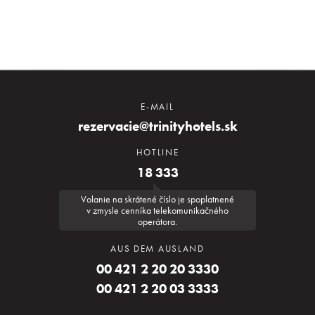
E-MAIL
rezervacie@trinityhotels.sk
HOTLINE
18 333
Volanie na skrátené číslo je spoplatnené
v zmysle cenníka telekomunikačného
operátora.
AUS DEM AUSLAND
00 421 2 20 20 3330
00 421 2 20 03 3333