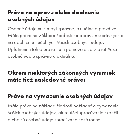
Právo na opravu alebo doplnenie
Aufenthalte
osobných údajov
Erlebnisse für kinder
Osobné údaje musia byť správne, aktuálne a pravdivé.
Máte právo na základe žiadosti na opravu nesprávnych a
na doplnenie neúplných Vašich osobných údajov.
Räumlichkeiten & dienstleistungen
Uplatnením tohto práva nám pomôžete udržiavať Vaše
osobné údaje správne a aktuálne.
Gastronomie
Okrem niektorých zákonných výnimiek
Wasserpark & Spa
máte tiež nasledovné práva:
Über uns
Právo na vymazanie osobných údajov
Máte právo na základe žiadosti požiadať o vymazanie
Vašich osobných údajov, ak sa účel spracúvania skončil
Prihlásiť sa
alebo sú osobné údaje spracúvané nezákonne.
Registrácia
Zabudnuté heslo