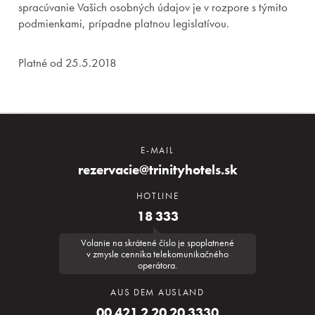
spracúvanie Vašich osobných údajov je v rozpore s týmito
podmienkami, prípadne platnou legislatívou.
Platné od 25.5.2018
E-MAIL
rezervacie@trinityhotels.sk
HOTLINE
18 333
Volanie na skrátené číslo je spoplatnené
v zmysle cenníka telekomunikačného
operátora.
AUS DEM AUSLAND
00 421 2 20 20 3330