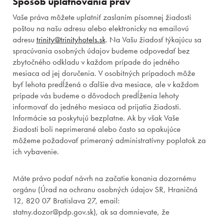
Spôsob uplatňovania práv
Vaše práva môžete uplatniť zaslaním písomnej žiadosti
poštou na našu adresu alebo elektronicky na emailovú
adresu
trinity@trinityhotels.sk
. Na Vašu žiadosť týkajúcu sa
spracúvania osobných údajov budeme odpovedať bez
zbytočného odkladu v každom prípade do jedného
mesiaca od jej doručenia. V osobitných prípadoch môže
byť lehota predĺžená o ďalšie dva mesiace, ale v každom
prípade vás budeme o dôvodoch predĺženia lehoty
informovať do jedného mesiaca od prijatia žiadosti.
Informácie sa poskytujú bezplatne. Ak by však Vaše
žiadosti boli neprimerané alebo často sa opakujúce
môžeme požadovať primeraný administratívny poplatok za
ich vybavenie.
Máte právo podať návrh na začatie konania dozornému
orgánu (Úrad na ochranu osobných údajov SR, Hraničná
12, 820 07 Bratislava 27, email:
statny.dozor@pdp.gov.sk), ak sa domnievate, že