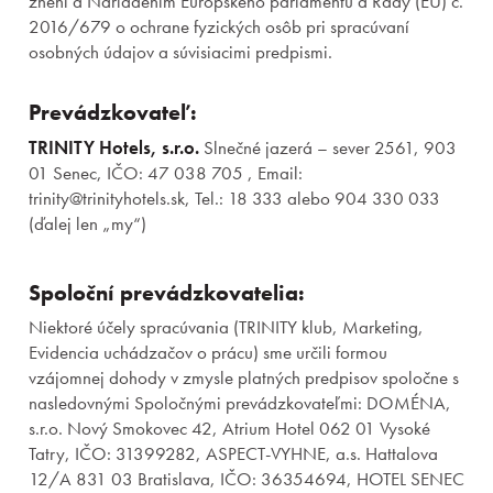
znení a Nariadením Európskeho parlamentu a Rady (EÚ) č.
2016/679 o ochrane fyzických osôb pri spracúvaní
osobných údajov a súvisiacimi predpismi.
Prevádzkovateľ:
TRINITY Hotels, s.r.o.
Slnečné jazerá – sever 2561, 903
01 Senec, IČO: 47 038 705 , Email:
trinity@trinityhotels.sk, Tel.: 18 333 alebo 904 330 033
(ďalej len „my“)
Spoloční prevádzkovatelia:
Niektoré účely spracúvania (TRINITY klub, Marketing,
Evidencia uchádzačov o prácu) sme určili formou
vzájomnej dohody v zmysle platných predpisov spoločne s
nasledovnými Spoločnými prevádzkovateľmi: DOMÉNA,
s.r.o. Nový Smokovec 42, Atrium Hotel 062 01 Vysoké
Tatry, IČO: 31399282, ASPECT-VYHNE, a.s. Hattalova
12/A 831 03 Bratislava, IČO: 36354694, HOTEL SENEC