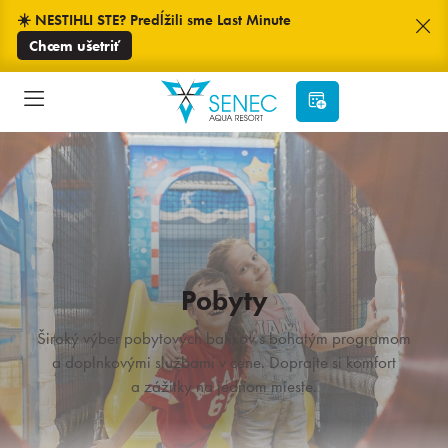
☀️ NESTIHLI STE? Predĺžili sme Last Minute
Chcem ušetriť
Pobyty
Široký výber pobytových balíkov s bohatým programom
a doplnkovými službami v cene. Doprajte si komfort
a zážitky na jednom mieste.