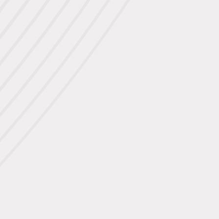
Pobyty
Zážitky pre deti
Priestory & služby