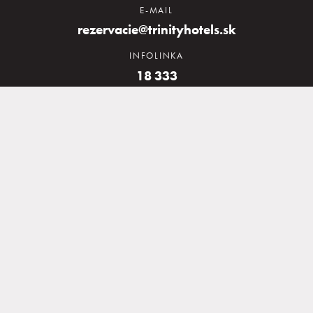
E-MAIL
rezervacie@trinityhotels.sk
Kongresy a firmy
INFOLINKA
18 333
Volanie na skrátené číslo je spoplatnené
v zmysle cenníka telekomunikačného
operátora.
ZO ZAHRANIČIA
00 421 2 20 20 3330
00 421 2 20 03 3333
Newsletter