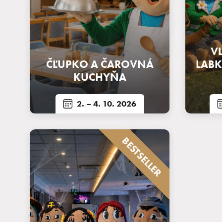
V
ČĽUPKO A ČAROVNÁ
LAB
KUCHYŇA
2.
– 4. 10. 2026
BESTSELLER