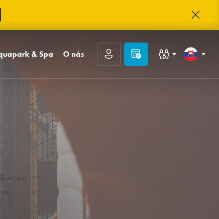
quapark & Spa
O nás
Rodiny s deťmi
Slovenčina
e
quapark
Kontakt
i wellness
O TRINITY
Kongresy a firmy
English
asáže Day Spa
TRINITY Klub
Kariéra
Deutsch
Hodnotenie hostí
Často kladené otázky
nkovými
Fotogaléria
Prihlásiť sa
ste.
Registrácia
Zabudnuté heslo