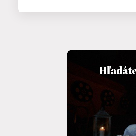
Ubytovanie pre dve deti
Deti
(0‑11 rokov)