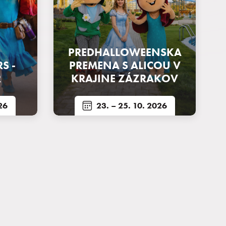
PREDHALLOWEENSKA
S -
PREMENA S ALICOU V
R
KRAJINE ZÁZRAKOV
26
23.
– 25. 10. 2026