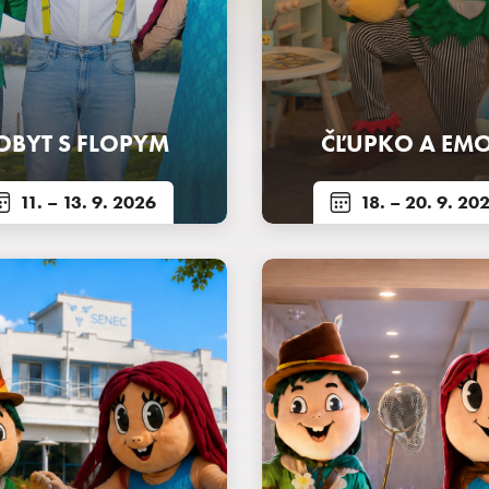
OBYT S FLOPYM
ČĽUPKO A EMO
11.
– 13. 9. 2026
18.
– 20. 9. 20