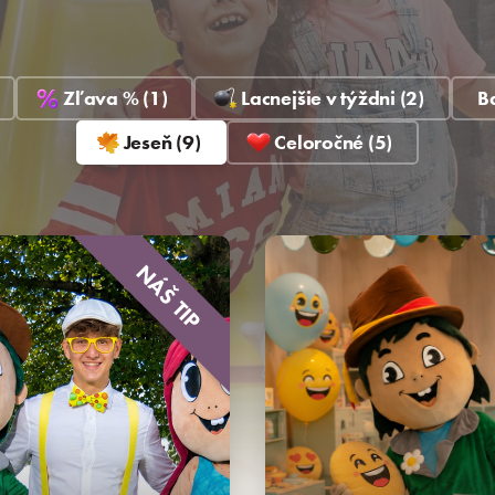
Zľava % (1)
Lacnejšie v týždni (2)
Ba
Jeseň (9)
Celoročné (5)
NÁŠ TIP