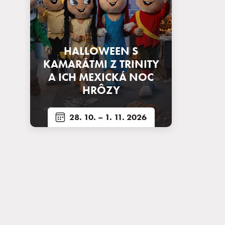
Pobyty
HALLOWEEN S
Zážitky pre deti
KAMARÁTMI Z TRINITY
A ICH MEXICKÁ NOC
HRÔZY
Priestory & služby
28. 10.
– 1. 11. 2026
Gastronómia
Aquapark & Spa
O nás