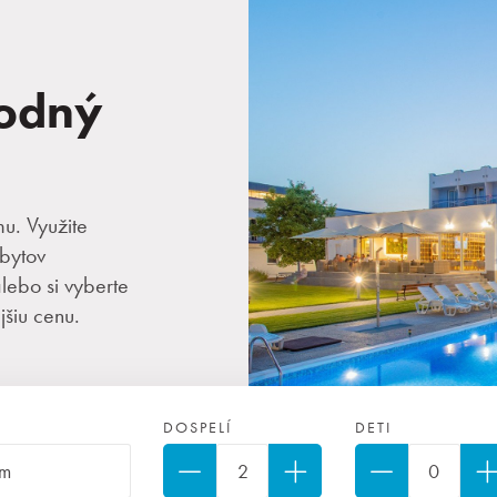
hodný
mu. Využite
bytov
ebo si vyberte
šiu cenu.
DOSPELÍ
DETI