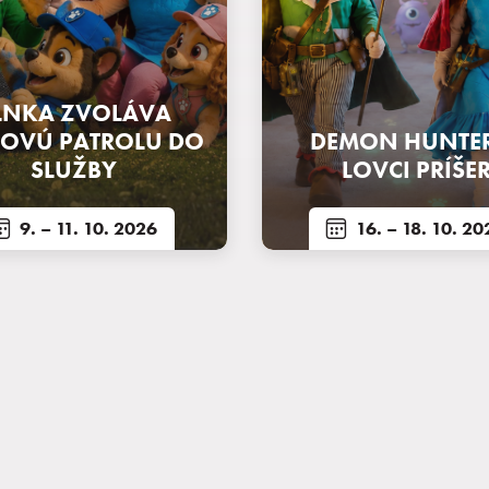
LNKA ZVOLÁVA
KOVÚ PATROLU DO
DEMON HUNTER
SLUŽBY
LOVCI PRÍŠE
9.
– 11. 10. 2026
16.
– 18. 10. 20