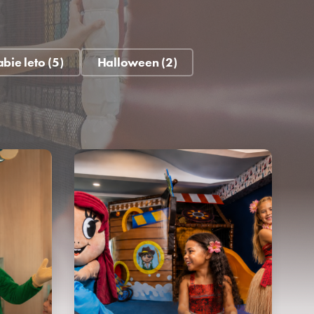
bie leto (5)
Halloween (2)