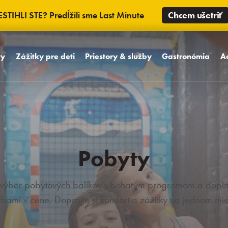
ESTIHLI STE? Predĺžili sme Last Minute
Chcem ušetriť
ty
Zážitky pre deti
Priestory & služby
Gastronómia
A
Babyfriendly koncept
Izby
Dizajnové reštauráci
A
Detský svet MiniMe
Vybavenie hotela
WCT bar a bowling
Sa
Maskoti Kamaráti z Trinity
Unikátne priestory
Oslavy a svadby
M
Detské oslavy
Areál Hotela
Pool bar
Pobyty
Aquapark
 výber pobytových balíkov s bohatým programom a dopl
žbami v cene. Doprajte si komfort a zážitky na jednom mie