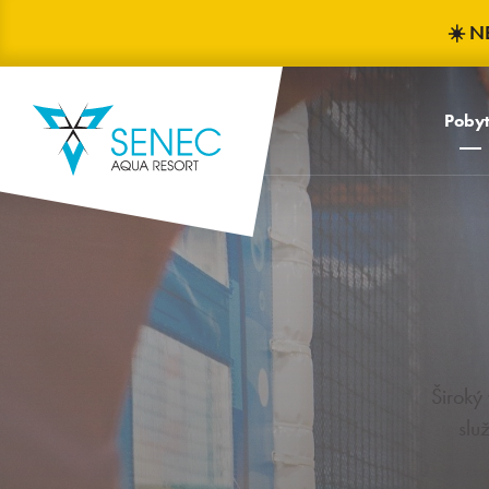
☀️ N
Poby
Široký
slu