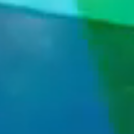
Gastronómia
Aquapark & Spa
O nás
Prihlásiť sa
Registrácia
Zabudnuté heslo