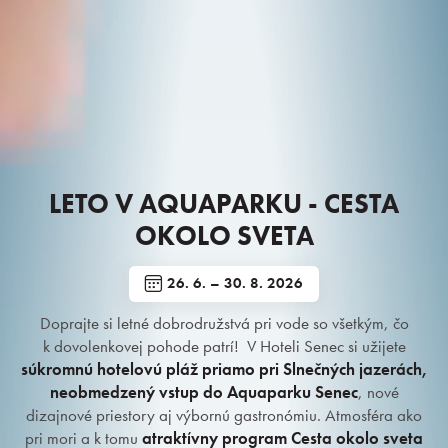
LETO V AQUAPARKU - CESTA
OKOLO SVETA
26. 6. – 30. 8. 2026
Doprajte si letné dobrodružstvá pri vode so všetkým, čo
k dovolenkovej pohode patrí! V Hoteli Senec si užijete
súkromnú hotelovú pláž priamo pri Slnečných jazerách,
neobmedzený vstup do Aquaparku Senec
, nové
Rezervácia
dizajnové priestory aj výbornú gastronómiu. Atmosféra ako
pri mori a k tomu
atraktívny program Cesta okolo sveta
Prihlásiť sa