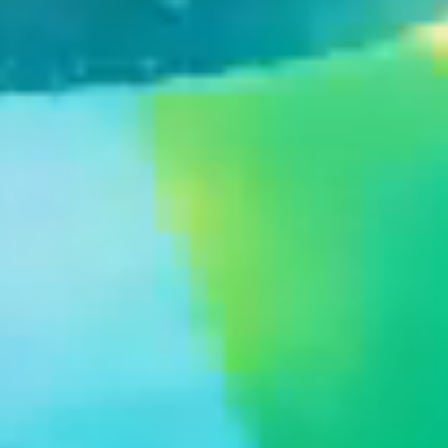
Pobyty
Zážitky pre deti
Priestory & služby