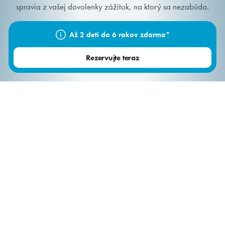
spravia z vašej dovolenky zážitok, na ktorý sa nezabúda.
Až 2 deti do 6 rokov zdarma*
Kongresy a firmy
Rezervujte teraz
Vodné radovánky pre každého
Počas celého pobytu máte
neobmedzený vstup do
Aquaparku Senec
, do vonkajšieho
hotelového bazéna
či na
súkromnú pláž pri jazerách s vodnými
atrakciami
, kde si deti užijú vodnú zábavu a rodičia